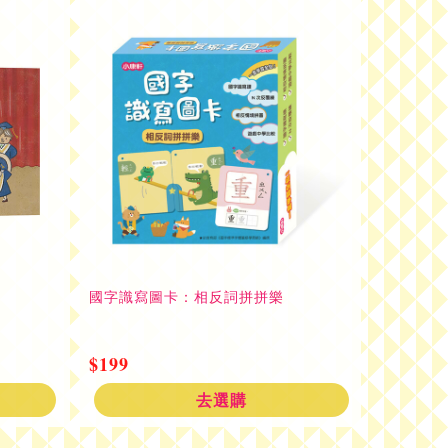
國字識寫圖卡：相反詞拼拼樂
【身體為
$199
$350
去選購