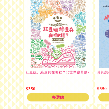
紅豆妮、綠豆兵在哪裡？1(世界慶典篇)
莫莫想
$350
$350
去選購