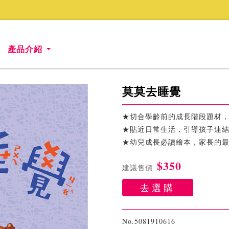
產品介紹
莫莫去睡覺
★切合學齡前的成長階段題材
★貼近日常生活，引導孩子連
★幼兒成長必讀繪本，家長的
$350
建議售價
去選購
No.5081910616