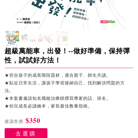
超級萬能車，出發！--做好準備，保持彈
性，試試好方法！
★切合孩子的成長階段題材，適合親子、師生共讀。
★貼近日常生活，讓孩子學習接納自己、找到解決問題的方
法。
★本套書邀請知名職能治療師撰寫專家的話、掛名。
★幼兒成長必讀繪本，家長最佳教養指南。
$350
建議售價
去選購