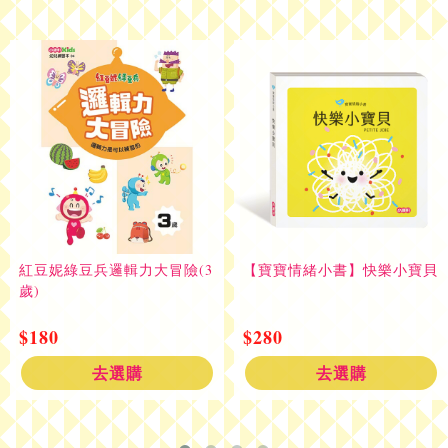
紅豆妮綠豆兵邏輯力大冒險(3
【寶寶情緒小書】快樂小寶貝
歲)
$180
$280
去選購
去選購