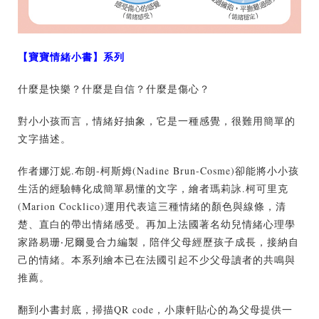
【寶寶情緒小書】系列
什麼是快樂？什麼是自信？什麼是傷心？
對小小孩而言，情緒好抽象，它是一種感覺，很難用簡單的
文字描述。
作者娜汀妮.布朗-柯斯姆(Nadine Brun-Cosme)卻能將小小孩
生活的經驗轉化成簡單易懂的文字，繪者瑪莉詠.柯可里克
(Marion Cocklico)運用代表這三種情緒的顏色與線條，清
楚、直白的帶出情緒感受。再加上法國著名幼兒情緒心理學
家路易珊‧尼爾曼合力編製，陪伴父母經歷孩子成長，接納自
己的情緒。本系列繪本已在法國引起不少父母讀者的共鳴與
推薦。
翻到小書封底，掃描QR code，小康軒貼心的為父母提供一