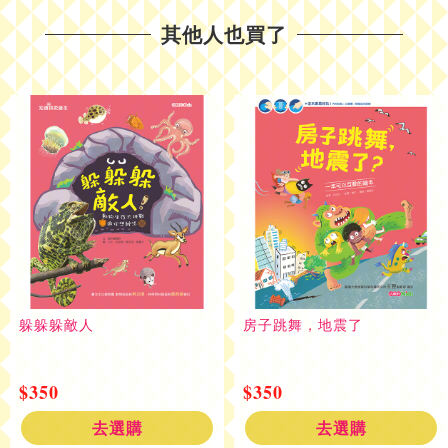
其他人也買了
躲躲躲敵人
房子跳舞，地震了
$350
$350
去選購
去選購