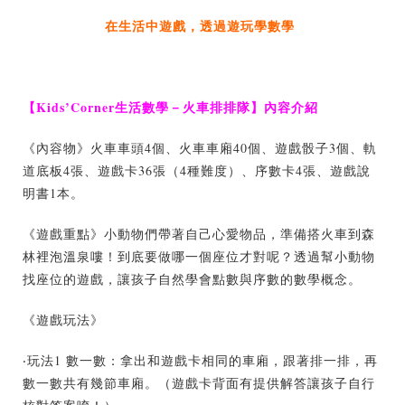
在生活中遊戲，透過遊玩學數學
【Kids’Corner生活數學－火車排排隊】內容介紹
《內容物》火車車頭4個、火車車廂40個、遊戲骰子3個、軌
道底板4張、遊戲卡36張（4種難度）、序數卡4張、遊戲說
明書1本。
《遊戲重點》小動物們帶著自己心愛物品，準備搭火車到森
林裡泡溫泉嘍！到底要做哪一個座位才對呢？透過幫小動物
找座位的遊戲，讓孩子自然學會點數與序數的數學概念。
《遊戲玩法》
‧玩法1 數一數：拿出和遊戲卡相同的車廂，跟著排一排，再
數一數共有幾節車廂。（遊戲卡背面有提供解答讓孩子自行