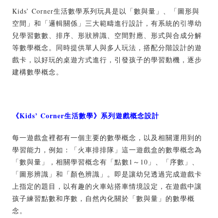
Kids’ Corner生活數學系列玩具是以「數與量」、「圖形與
空間」和「邏輯關係」三大範疇進行設計，有系統的引導幼
兒學習數數、排序、形狀辨識、空間對應、形式與合成分解
等數學概念。同時提供單人與多人玩法，搭配分階設計的遊
戲卡，以好玩的桌遊方式進行，引發孩子的學習動機，逐步
建構數學概念。
《
Kids’ Corner
生活數學》
系列遊戲概念設計
每一遊戲盒裡都有一個主要的數學概念，以及相關運用到的
學習能力，例如：「火車排排隊」這一遊戲盒的數學概念為
「數與量」，相關學習概念有「點數1～10」、「序數」、
「圖形辨識」和「顏色辨識」。即是讓幼兒透過完成遊戲卡
上指定的題目，以有趣的火車站搭車情境設定，在遊戲中讓
孩子練習點數和序數，自然內化關於「數與量」的數學概
念。