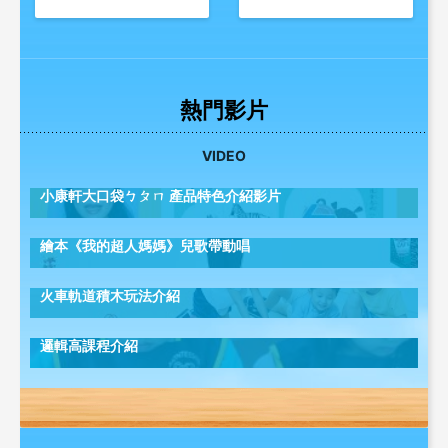
熱門影片
VIDEO
小康軒大口袋ㄅㄆㄇ 產品特色介紹影片
繪本《我的超人媽媽》兒歌帶動唱
火車軌道積木玩法介紹
邏輯高課程介紹