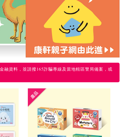
與日本插畫家大石曉規老師合作
分齡培養3-5
金融資料，並請撥165詐騙專線及當地轄區警局備案，或