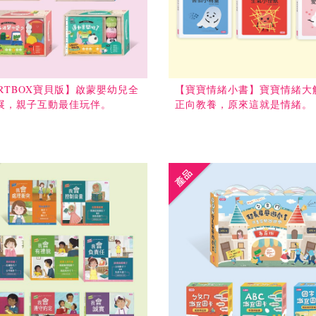
ARTBOX寶貝版】啟蒙嬰幼兒全
【寶寶情緒小書】寶寶情緒大
展，親子互動最佳玩伴。
正向教養，原來這就是情緒。