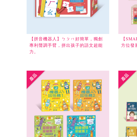
【拼音機器人】ㄅㄆㄇ好簡單，獨創
【SM
專利聲調手臂，拼出孩子的語文超能
方位發
力。