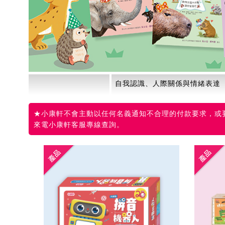
慶開站
自我認識、人際關係與情緒表達
★小康軒不會主動以任何名義通知不合理的付款要求，或要
來電小康軒客服專線查詢。