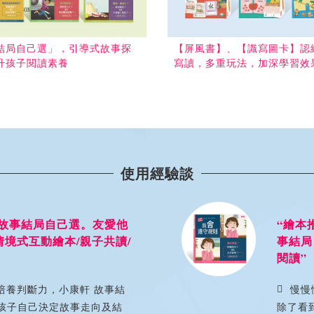
結局自己選」，引導式故事探
【屏風書】、【識寫圖卡】認
升孩子閱讀素養
寫讀，多重玩法，加深學習效
使用經驗談
事結局自己選。友愛他
“繪本推薦 
互動繪本/親子共讀/
事結局自己
閱讀”
斷力，小康軒 故事結
慢慢懂事的
己決定故事走向及結
除了看到孩子