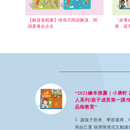
【解謎遊戲書】情境式閱讀解謎，閱
「故事
讀素養起步走
索．提
“2021繪本推薦｜小康軒 故
人系列/孩子成長第一課/情境式
品格教育”
讓孩子思考、學習選擇，培養判
局自己選 採用情境式互動讓孩子自