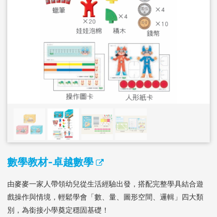
數學教材-卓越數學
由麥麥一家人帶領幼兒從生活經驗出發，搭配完整學具結合遊
戲操作與情境，輕鬆學會「數、量、圖形空間、邏輯」四大類
別，為銜接小學奠定穩固基礎！