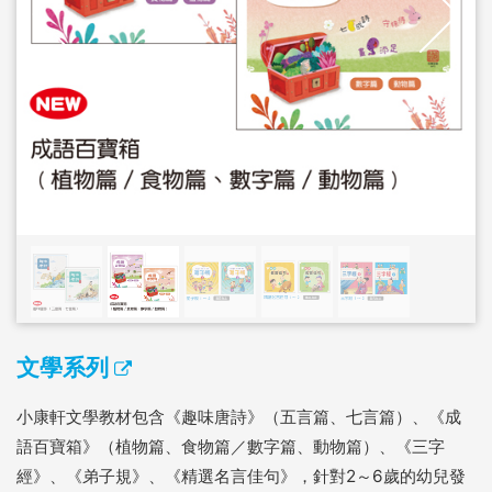
文學系列
小康軒文學教材包含《趣味唐詩》（五言篇、七言篇）、《成
語百寶箱》（植物篇、食物篇／數字篇、動物篇）、《三字
經》、《弟子規》、《精選名言佳句》，針對2～6歲的幼兒發